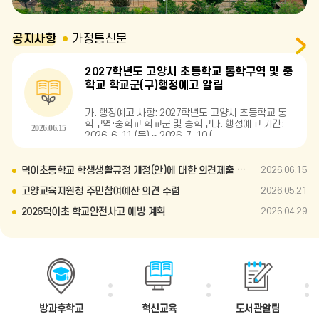
주
주
주
얼
얼
얼
공지사항
가정통신문
공
지
이
정
다
사
2027학년도 고양시 초등학교 통학구역 및 중
항
전
지
음
학교 학교군(구)행정예고 알림
더
보
기
가. 행정예고 사항: 2027학년도 고양시 초등학교 통
학구역·중학교 학교군 및 중학구나. 행정예고 기간:
2026.06.15
2026. 6. 11.(목) ~ 2026. 7. 10.(
덕이초등학교 학생생활규정 개정(안)에 대한 의견제출 안내
2026.06.15
고양교육지원청 주민참여예산 의견 수렴
2026.05.21
2026덕이초 학교안전사고 예방 계획
2026.04.29
방과후학교
혁신교육
도서관알림