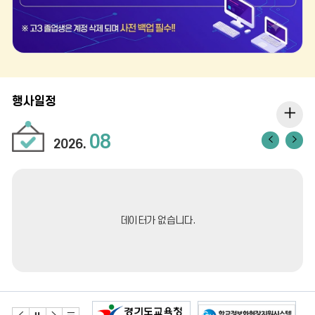
행사일정
행
사
08
이
다
2026.
전
음
일
달
달
정
더
데이터가 없습니다.
보
기