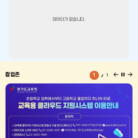
기
데이터가 없습니다.
팝
팝
팝
팝업존
1
1
업
업
업
존
존
존
이
정
다
전
지
음